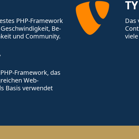
T
­tes­tes PHP-Frame­work
Das 
 Ge­schwin­dig­keit, Be­
Cont
ch­keit und Com­munity.
viel
y
s PHP-Frame­work, das
g­reichen Web­
s Basis verwendet