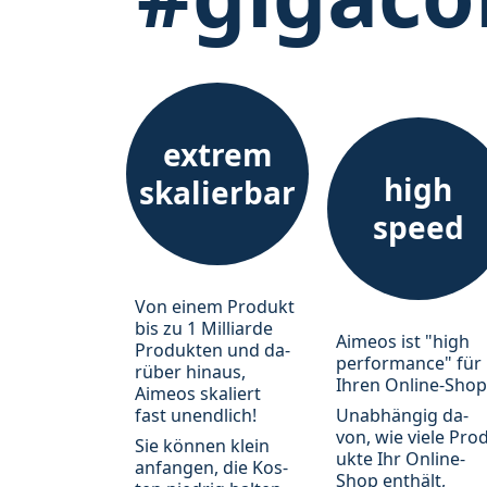
extrem
high
skalierbar
speed
Von ei­nem Pro­dukt
bis zu 1 Mil­li­ar­de
Aimeos ist "high
Pro­duk­ten und da­
performance" für
rü­ber hin­aus,
Ihren Online-Shop
Aimeos ska­liert
fast un­end­lich!
Unabhängig da­
von, wie vie­le Prod
Sie kön­nen klein
uk­te Ihr Online-
an­fan­gen, die Kos­
Shop ent­hält,