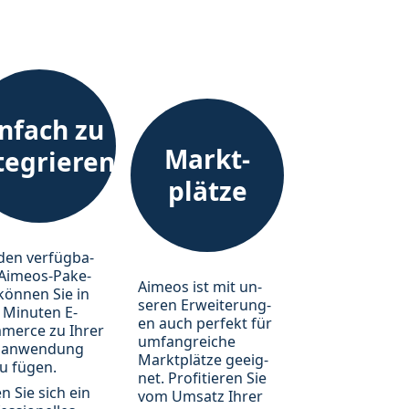
nfach zu
Markt-
tegrieren
plätze
den ver­füg­ba­
Aimeos-Pake­
Aimeos ist mit un­
kön­nen Sie in
ser­en Er­wei­ter­ung­
 Mi­nu­ten E-
en auch per­fekt für
merce zu Ihrer
um­fang­rei­che
an­wen­dung
Markt­plätze ge­eig­
zu fü­gen.
net. Pro­fi­tie­ren Sie
n Sie sich ein
vom Ums­atz Ihrer