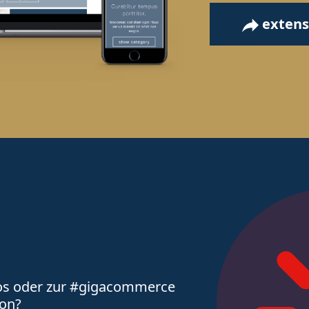
extens
eos oder zur #gigacommerce
ion?