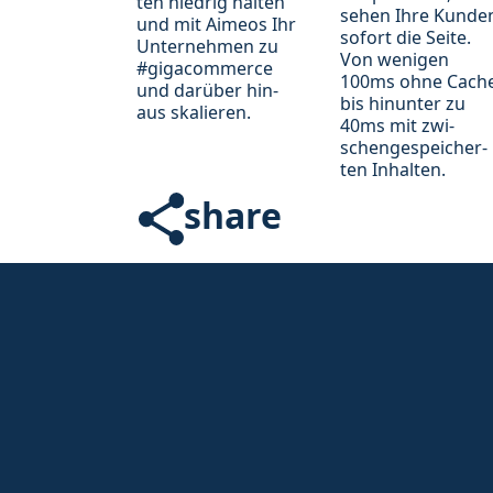
ten nie­drig hal­ten
sehen Ihre Kund­e
und mit Aimeos Ihr
sofort die Sei­te.
Un­ter­neh­men zu
Von we­ni­gen
#gigacommerce
100ms ohne Cach
und da­rü­ber hin­
bis hin­unter zu
aus ska­lie­ren.
40ms mit zwi­
schen­ge­spei­cher­
ten In­hal­ten.
share