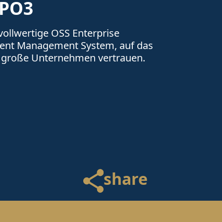
YPO3
voll­wertige OSS Enterprise
ent Management System, auf das
e große Unter­nehmen ver­trauen.
share