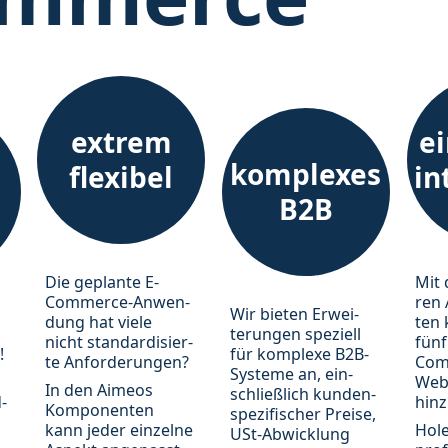
extrem
ei
komplexes
flexibel
in
B2B
Die ge­plan­te E-
Mit 
Commerce-An­wen­
ren 
Wir bieten Er­wei­
dung hat viele
ten 
ter­ung­en spe­ziell
nicht stan­dard­isier­
fünf
!
für kom­plexe B2B-
te An­for­der­ung­en?
Com
Sys­teme an, ein­
Web­
In den Aimeos
schließ­lich kun­den­
­
hin­
Kom­po­nen­ten
spe­zi­fisch­er Prei­se,
kann je­der ein­zel­ne
Hole
USt-Ab­wick­lung