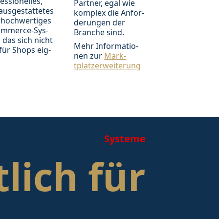
es­sion­elles,
Part­ner, egal wie
aus­ge­stat­tet­es
kom­plex die An­for­
hoch­wer­ti­ges
der­ung­en der
ommerce-Sys­
Branche sind.
 das sich nicht
Mehr In­for­ma­tio­
für Shops eig­
nen zur
Mark­
tplatz­er­wei­ter­ung
Systeme
tlich für