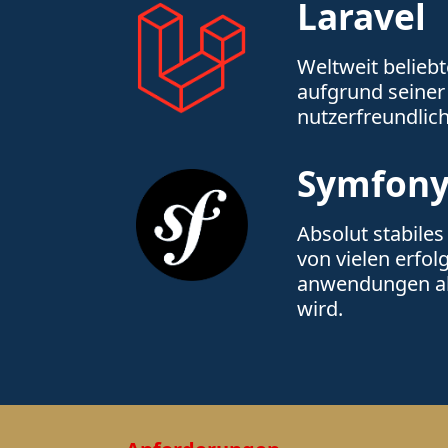
Laravel
Welt­weit be­lieb
auf­grund sei­ner
nutzer­freund­li
Symfon
Absolut sta­bile
von vielen erfol
anwendungen al
wird.