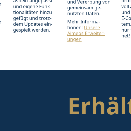
As­pekt an­ge­passt
pro­f
und Ver­er­bung von
n
und ei­gene Funk­
voll 
ge­mein­sam ge­
tion­ali­täten hin­zu
und 
nutz­ten Da­ten.
ge­fügt und trotz­
E-C
e
Mehr In­for­ma­
dem Up­dates ein­
tem,
tionen:
Un­sere
ge­spielt wer­den.
nur 
Aimeos Er­wei­ter­
net!
ung­en
Erhäl